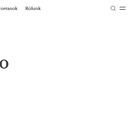
forrasok
Rólunk
o​