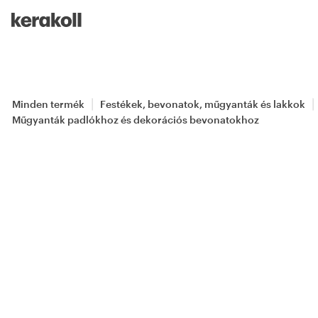
Skip to main content
Go to Homepage
Minden termék
Festékek, bevonatok, műgyanták és lakkok
Műgyanták padlókhoz és dekorációs bevonatokhoz