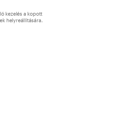
ó kezelés a kopott
ek helyreállítására.
oresina, Microresina Floor és Microresina Parquet öntött
jítja és védi a felületüket. Ideális a lakkozott fa, PVC,
letének védelmére.
ék
é teszi a felület fényességét
a folyamatos felületeket
l alkalmazható
khoz
2,5 l-es kanna
≈ 20 ml/m² rétegenként