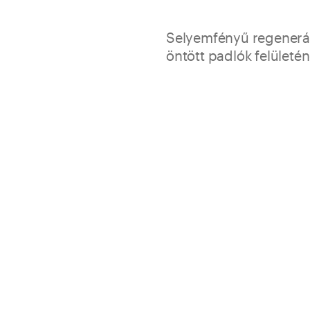
Selyemfényű regenerál
öntött padlók felületén
Teljesen regenerálja a Cement
padlók felső védőrétegét, megú
gumi és linóleum padlók felü
Felhasználásra kész term
Önfényező
Helyreállítja és egységess
Megújítja és regenerálja 
Mikroszálas viaszkendőve
Ideális folyamatos padló
Csomagolás
Anyagszükséglet